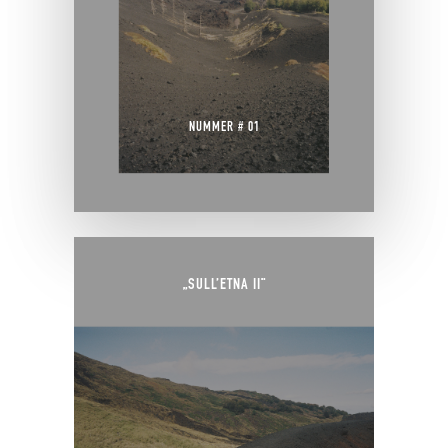
NUMMER # 01
„SULL’ETNA II“