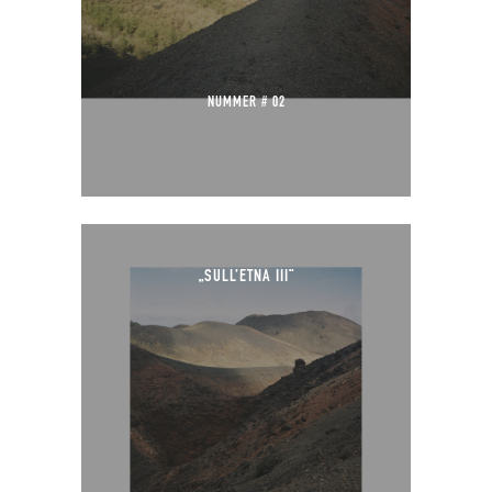
NUMMER # 02
„SULL’ETNA III“