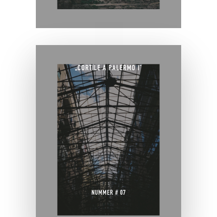
„CORTILE A PALERMO I“
NUMMER # 07