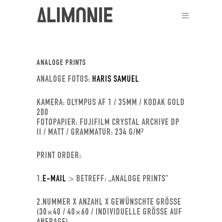
A
ANALOGE PRINTS
ANALOGE FOTOS:
HARIS SAMUEL
KAMERA: OLYMPUS AF 1 / 35MM / KODAK GOLD
200
FOTOPAPIER: FUJIFILM CRYSTAL ARCHIVE DP
II / MATT / GRAMMATUR: 234 G/M²
PRINT ORDER:
1.
E-MAIL
> BETREFF: „ANALOGE PRINTS“
2.NUMMER X ANZAHL X GEWÜNSCHTE GRÖSSE
(30×40 / 40×60 / INDIVIDUELLE GRÖSSE AUF A
NFRAGE)